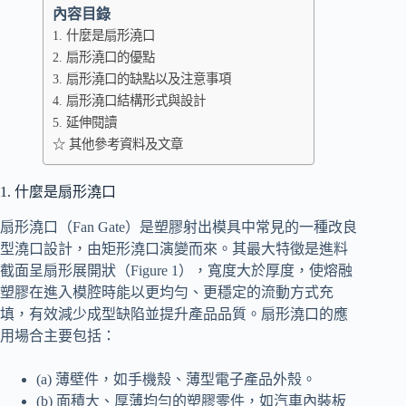
bo
ed
pe
C
ail
y
內容目錄
1. 什麼是扇形澆口
ok
In
ha
Li
2. 扇形澆口的優點
t
nk
3. 扇形澆口的缺點以及注意事項
4. 扇形澆口結構形式與設計
5. 延伸閱讀
☆ 其他參考資料及文章
1. 什麼是扇形澆口
扇形澆口（Fan Gate）是塑膠射出模具中常見的一種改良
型澆口設計，由矩形澆口演變而來。其最大特徵是進料
截面呈扇形展開狀（Figure 1），寬度大於厚度，使熔融
塑膠在進入模腔時能以更均勻、更穩定的流動方式充
填，有效減少成型缺陷並提升產品品質。扇形澆口的應
用場合主要包括：
(a) 薄壁件，如手機殼、薄型電子產品外殼。
(b) 面積大、厚薄均勻的塑膠零件，如汽車內裝板