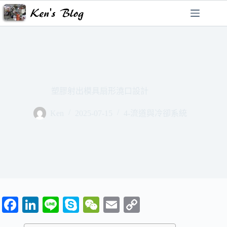
跳
至
主
要
內
容
塑膠射出模具扇形澆口設計
Ken
2025-07-15
4-流道與冷卻系統
Fa
Li
Li
S
W
E
C
ce
nk
ne
ky
e
m
op