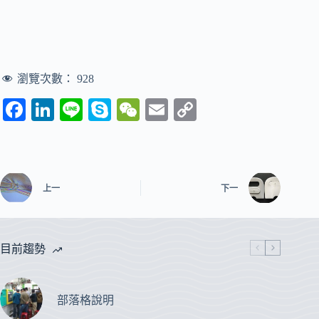
瀏覽次數：
928
Fa
Li
Li
S
W
E
C
ce
nk
ne
ky
e
m
op
bo
ed
pe
C
ail
y
ok
In
ha
Li
上一
下一
t
nk
目前趨勢
部落格說明