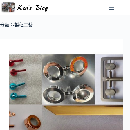
跳
至
主
要
分類
2-製程工藝
內
容