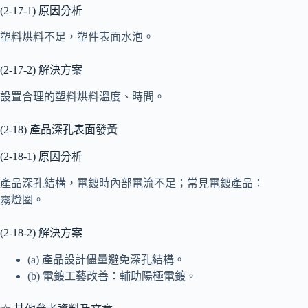
(2-17-1) 原因分析
塑料烘料不足，塑件表面水泡。
(2-17-2) 解決方案
設置合理的塑料烘料溫度、時間。
(2-18) 產品深孔表面發黃
(2-18-1) 原因分析
產品深孔結構，電鍍時內部電流不足；常見電鍍產品：
霧燈圈。
(2-18-2) 解決方案
(a) 產品設計儘量避免深孔結構。
(b) 電鍍工藝改善：輔助陽極電鍍。