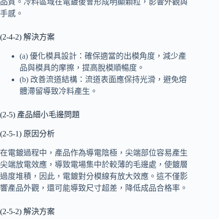
品質。冷料區域在電鍍後會形成明顯顆粒，影響外觀與
手感。
(2-4-2) 解決方案
(a) 優化模具設計：確保適當的出模角度，減少產
品與模具的摩擦，提高脫模順暢度。
(b) 改善流道結構：流道表面應保持光滑，避免熔
體滯留導致冷料產生。
(2-5) 產品細小毛邊問題
(2-5-1) 原因分析
在電鍍過程中，產品作為導電陰極，尖端部位容易產生
尖端放電效應，導致電場集中於較薄的毛邊處，使鍍層
過度堆積，因此，電鍍對分模線有放大效應。這不僅影
響產品外觀，還可能導致尺寸超差，降低成品合格率。
(2-5-2) 解決方案