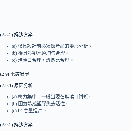
(2-8-2) 解決方案
(a) 模具設計前必須做產品的變形分析。
(b) 模具冷卻水道均勻合理。
(c) 進澆口合理，流長比合理。
(2-9) 電鍍漏塑
(2-9-1) 原因分析
(a) 應力集中；一般出現在進澆口附近。
(b) 困氣造成塑膠失去活性。
(c) PC含量過高。
(2-9-2) 解決方案