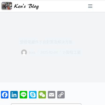
跳
至
主
要
內
容
塑膠電鍍件不良對策及解決方案
Ken
2025-02-04
2-製程工藝
Fa
Li
Li
S
W
E
C
ce
nk
ne
ky
e
m
op