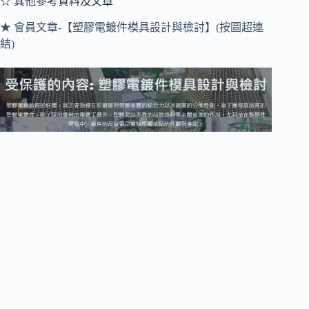
☆ 其他參考資料及文章
★ 會員文章-【塑膠電鍍件模具設計與檢討】(按圖超連
結)