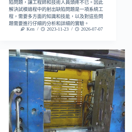
陷問題，讓工程師和技術人員頭疼不已。因此
解決試模過程中的射出缺陷問題是一項系統工
程，需要多方面的知識和技能，以及對這些問
題需要進行仔細的分析和詳細的實驗。
Ken
2023-11-23
2026-07-07