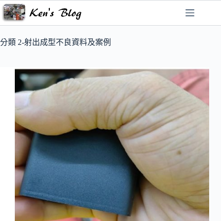
跳
至
主
要
分類
2-射出成型不良資料及案例
內
容