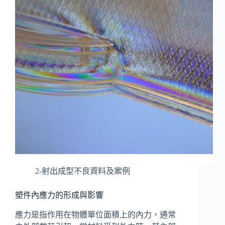
2-射出成型不良資料及案例
塑件內應力的形成與影響
應力是指作用在物體單位面積上的內力，通常