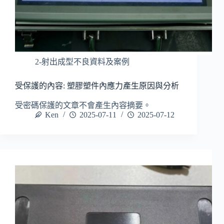
2-射出成型不良資料及案例
受保護的內容: 塑膠塑件內應力產生原因與分析
受密碼保護的文章不會產生內容摘要。
Ken
2025-07-11
2025-07-12