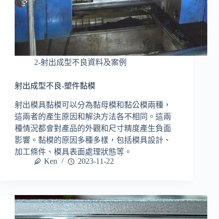
2-射出成型不良資料及案例
射出成型不良-塑件黏模
射出模具黏模可以分為黏母模和黏公模兩種，
這兩者的產生原因和解決方法各不相同。這兩
種情況都會對產品的外觀和尺寸精度產生負面
影響。黏模的原因多種多樣，包括模具設計、
加工條件、模具表面處理狀態等。
Ken
2023-11-22