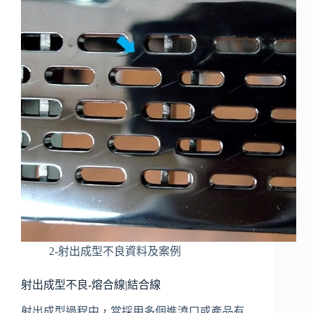
2-射出成型不良資料及案例
射出成型不良-熔合線|結合線
射出成型過程中，當採用多個進澆口或產品有