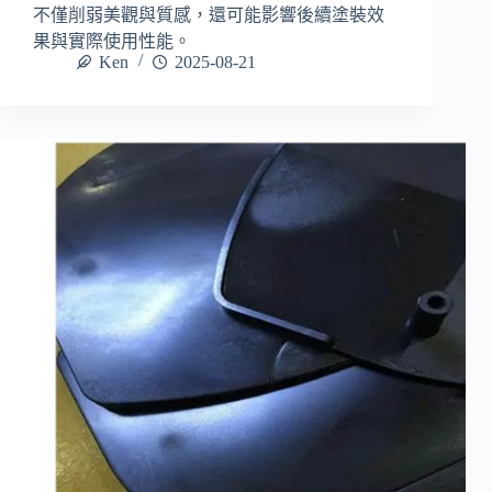
不僅削弱美觀與質感，還可能影響後續塗裝效
果與實際使用性能。
Ken
2025-08-21