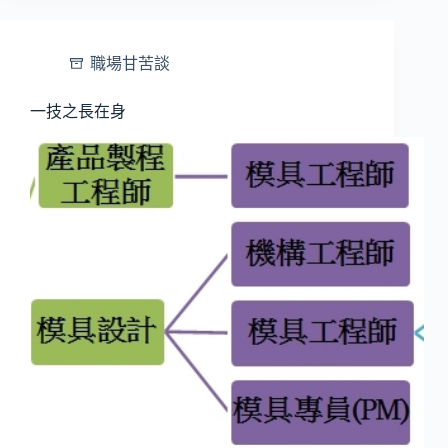
職場甘苦談
一技之長在身