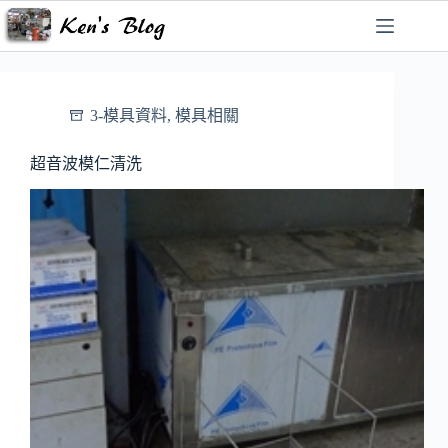
跳
至
主
要
內
3-模具資料
,
模具相關
容
超音波模仁清洗