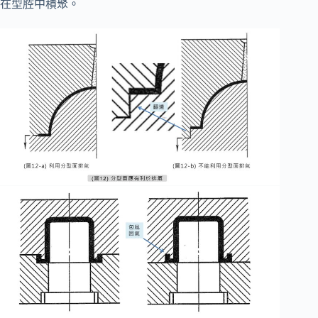
在型腔中積聚。