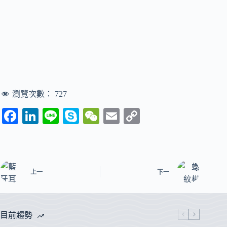
瀏覽次數：
727
Fa
Li
Li
S
W
E
C
ce
nk
ne
ky
e
m
op
bo
ed
pe
C
ail
y
ok
In
ha
Li
上一
下一
t
nk
目前趨勢