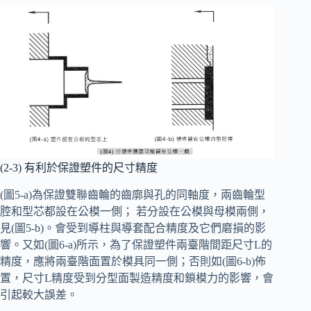
(2-3) 有利於保證塑件的尺寸精度
(圖5-a)為保證雙聯齒輪的齒廓與孔的同軸度，兩齒輪型
腔和型芯都設在公模一側； 若分設在公模與母模兩側，
見(圖5-b)。會受到導柱與導套配合精度及它們磨損的影
響。又如(圖6-a)所示，為了保證塑件兩臺階間距尺寸L的
精度，應將兩臺階面置於模具同一側；否則如(圖6-b)佈
置，尺寸L精度受到分型面製造精度和鎖模力的影響，會
引起較大誤差。