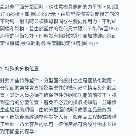
設計非平面分型面時，應注意模具側向的力平衡，如(圖
17-a)那樣。如(圖18-b)所示，由於型腔佈置對開模方向的
不對稱，射出時公模與母模間存在側向作用力，不利於
開模和脫模。若由於塑件的幾何尺寸限制不能作(圖18-a)
那樣的平衡設計，則應設有粗壯的導柱並加裝錐面斜面
定位機構(導位輔助器/零度輔助定位塊(圖19))。
3. 特殊的分模位置
針對某些特殊塑件，分型面的設計往往是個技術難題。
分型面的選擇會直接影響塑件的幾何尺寸精度與外觀品
質。設計人員必須在確保塑件外觀和功能的前提下，找
到適合的分型位置，避免不必要的接痕或缺陷，並確保
生產過程的順暢。由於分型面的選擇攸關產品最終質
量，確認後應經過塑件設計人員、如產品工程師或機構
工程師，乃至客戶的認可，確保產品符合設計需求並達
到預期品質標準。