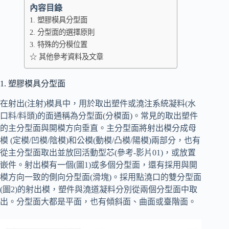
bo
ed
pe
C
ail
y
內容目錄
1. 塑膠模具分型面
ok
In
ha
Li
2. 分型面的選擇原則
t
nk
3. 特殊的分模位置
☆ 其他參考資料及文章
1. 塑膠模具分型面
在射出(注射)模具中，用於取出塑件或澆注系統凝料(水
口料/料頭)的面通稱為分型面(分模面)。常見的取出塑件
的主分型面與開模方向垂直。主分型面將射出模分成母
模 (定模/凹模/陰模)和公模(動模/凸模/陽模)兩部分，也有
從主分型面取出並放回活動型芯(參考-影片01)，或放置
嵌件。射出模有一個(圖1)或多個分型面，還有採用與開
模方向一致的側向分型面(滑塊)。採用點澆口的雙分型面
(圖2)的射出模，塑件與澆道凝料分別從兩個分型面中取
出。分型面大都是平面，也有傾斜面、曲面或臺階面。