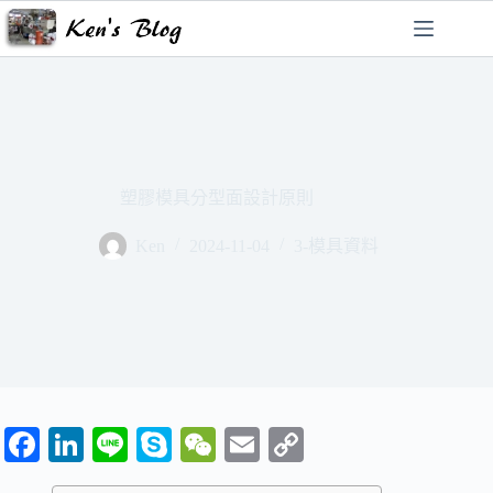
跳
至
主
要
內
容
塑膠模具分型面設計原則
Ken
2024-11-04
3-模具資料
Fa
Li
Li
S
W
E
C
ce
nk
ne
ky
e
m
op