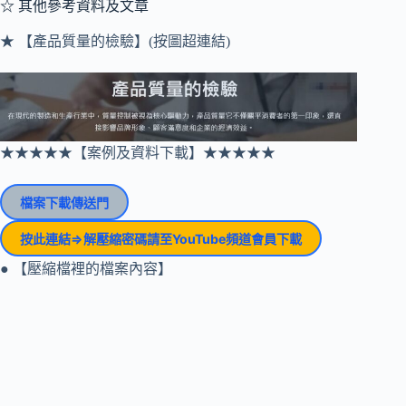
☆ 其他參考資料及文章
★ 【產品質量的檢驗】(按圖超連結)
★★★★★【案例及資料下載】★★★★★
檔案下載傳送門
按此連結=>解壓縮密碼請至YouTube頻道會員下載
● 【壓縮檔裡的檔案內容】