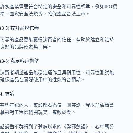
許多產業需要符合特定的安全和可靠性標準，例如ISO標
準、國家安全法規等，確保產品合法上市。
(3-5) 提升品牌信譽
可靠的產品更能贏得消費者的信任，有助於建立和維持
良好的品牌形象與口碑。
(3-6) 滿足客戶期望
消費者期望產品能穩定運作且具耐用性，可靠性測試能
確保產品在實際使用中的性能符合預期。
4. 結論
有些年紀的人，應該都看過這一則笑話，我以前偶爾會
拿來對工程師們開玩笑，寓教於樂。
話說岳不群得到了夢寐以求的《辟邪劍譜》，心中萬分