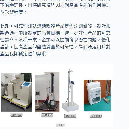
下的穩定性，同時研究這些因素對產品性能的作用機理
及影響程度。
此外，可靠性測試還能驗證產品是否達到研發、設計和
製造過程中所設定的品質目標，進一步評估產品的可靠
性壽命。這樣一來，企業可以提前發現潛在問題，優化
設計，提高產品的整體質量與可靠性，從而滿足用戶對
產品長期穩定性的需求。