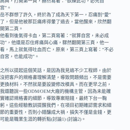
高興，打開第一頁，赫然寫著：“欲練此功，必先自
宮”。
岳不群想了許久，終於為了成為天下第一，忍痛割“愛”
了，但是他被那巨痛疼得暈了過去，當他醒來，欣然翻
開第二頁。
他看到後氣得卡血，第二頁寫著：“就算自宮，未必成
功”，他還是忍住疼痛與心痛，驟然翻開第三頁，他一
看，馬上就氣得吐血而亡，原來，第三頁上寫著：“不必
自宮，也能成功”。
之所以提起這個笑話，是因為我見過不少工程師，由於
沒把客戶的規格書理解清楚，導致問題頻出，不是需要
更換材料，不然就是要設變修改模具。而在更早之前，
我還聽說一些ODM/OEM大廠的機構主管，因為未能確
實確認規格書的細節，導致專案賠錢，最終下台一鞠
躬。這些經驗教訓提醒我們，在項目初期確認需求和細
節的重要性，否則小錯釀成大禍，損失不僅是金錢，更
可能是職業生涯的轉折點(討論1) (討論2)。