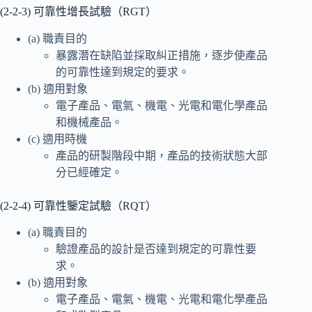
(2-2-3) 可靠性增長試驗（RGT）
(a) 職責目的
暴露潛在缺陷並採取糾正措施，逐步使產品
的可靠性達到規定的要求。
(b) 適用對象
電子產品、電氣、機電、光電和電化學產品
和機械產品。
(c) 適用時機
產品的研製階段中期，產品的技術狀態大部
分已經確定。
(2-2-4) 可靠性鑒定試驗（RQT）
(a) 職責目的
驗證產品的設計是否達到規定的可靠性要
求。
(b) 適用對象
電子產品、電氣、機電、光電和電化學產品