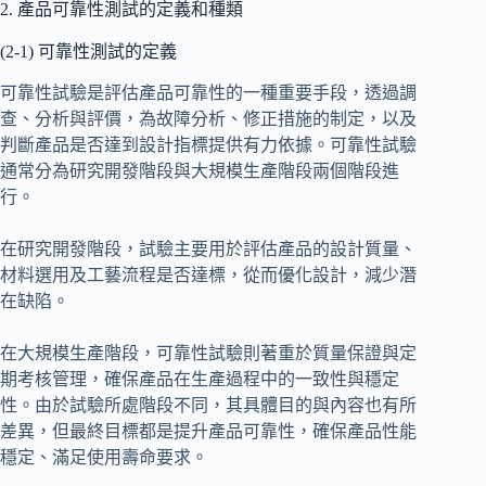
2. 產品可靠性測試的定義和種類
(2-1) 可靠性測試的定義
可靠性試驗是評估產品可靠性的一種重要手段，透過調
查、分析與評價，為故障分析、修正措施的制定，以及
判斷產品是否達到設計指標提供有力依據。可靠性試驗
通常分為研究開發階段與大規模生產階段兩個階段進
行。
在研究開發階段，試驗主要用於評估產品的設計質量、
材料選用及工藝流程是否達標，從而優化設計，減少潛
在缺陷。
在大規模生產階段，可靠性試驗則著重於質量保證與定
期考核管理，確保產品在生產過程中的一致性與穩定
性。由於試驗所處階段不同，其具體目的與內容也有所
差異，但最終目標都是提升產品可靠性，確保產品性能
穩定、滿足使用壽命要求。